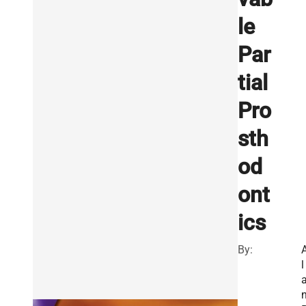
le
Par
tial
Pro
sth
od
ont
ics
By:
l