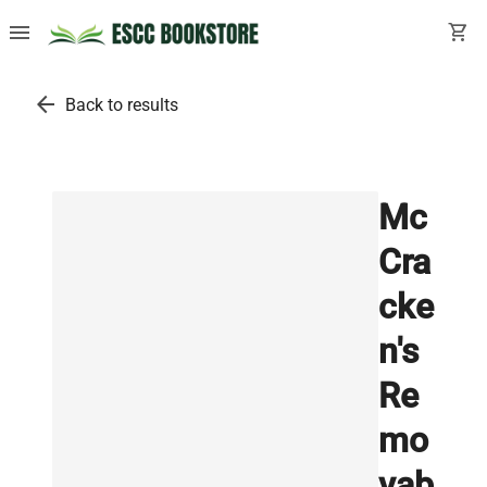
menu
shopping_cart
arrow_back
Back to results
Mc
Cra
cke
n's
Re
mo
vab