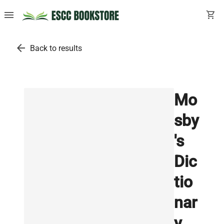
menu
shopping_cart
arrow_back
Back to results
Mo
sby
's
Dic
tio
nar
y