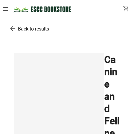
menu
shopping_cart
arrow_back
Back to results
Ca
nin
e
an
d
Feli
ne