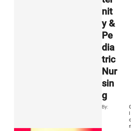
nit
y &
Pe
dia
tric
Nur
sin
g
By:
l
r