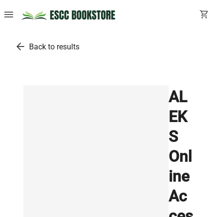
menu
shopping_cart
arrow_back
Back to results
AL
EK
S
Onl
ine
Ac
ces